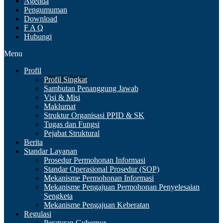
Agenda
Pengumuman
Download
F A Q
Hubungi
Menu
Profil
Profil Singkat
Sambutan Penanggung Jawab
Visi & Misi
Maklumat
Struktur Organisasi PPID & SK
Tugas dan Fungsi
Pejabat Struktural
Berita
Standar Layanan
Prosedur Permohonan Informasi
Standar Operasional Prosedur (SOP)
Mekanisme Permohonan Informasi
Mekanisme Pengajuan Permohonan Penyelesaian
Sengketa
Mekanisme Pengajuan Keberatan
Regulasi
Peraturan Gubernur