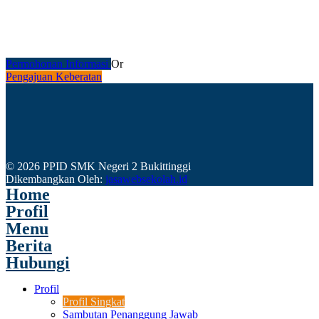
Permohonan Informasi
Or
Pengajuan Keberatan
© 2026 PPID SMK Negeri 2 Bukittinggi
Dikembangkan Oleh:
jasawebsekolah.id
Home
Profil
Menu
Berita
Hubungi
Profil
Profil Singkat
Sambutan Penanggung Jawab