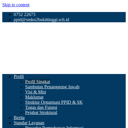
Skip to content
0752 22673
ppid@smkn2bukittinggi.sch.id
Profil
Profil Singkat
Sambutan Penanggung Jawab
Visi & Misi
Maklumat
Struktur Organisasi PPID & SK
Tugas dan Fungsi
Pejabat Struktural
Berita
Standar Layanan
Prosedur Permohonan Informasi