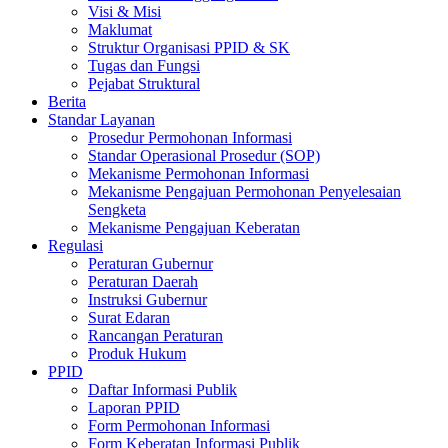
Visi & Misi
Maklumat
Struktur Organisasi PPID & SK
Tugas dan Fungsi
Pejabat Struktural
Berita
Standar Layanan
Prosedur Permohonan Informasi
Standar Operasional Prosedur (SOP)
Mekanisme Permohonan Informasi
Mekanisme Pengajuan Permohonan Penyelesaian
Sengketa
Mekanisme Pengajuan Keberatan
Regulasi
Peraturan Gubernur
Peraturan Daerah
Instruksi Gubernur
Surat Edaran
Rancangan Peraturan
Produk Hukum
PPID
Daftar Informasi Publik
Laporan PPID
Form Permohonan Informasi
Form Keberatan Informasi Publik