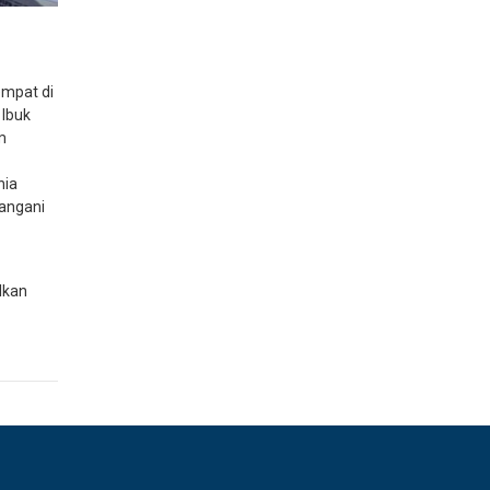
empat di
 Ibuk
m
nia
tangani
lkan