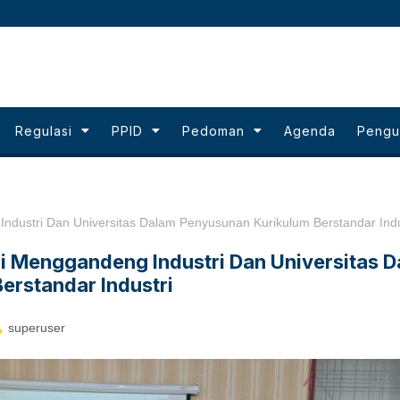
Regulasi
PPID
Pedoman
Agenda
Peng
Industri Dan Universitas Dalam Penyusunan Kurikulum Berstandar Indu
gi Menggandeng Industri Dan Universitas 
erstandar Industri
superuser