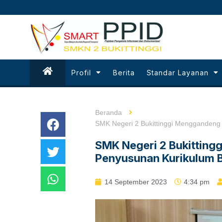
Profil
Berita
Standar Layanan
Beranda
SMK Negeri 2 Bukittinggi Menggandeng 
SMK Negeri 2 Bukitting
Penyusunan Kurikulum B
14 September 2023
4:34 pm