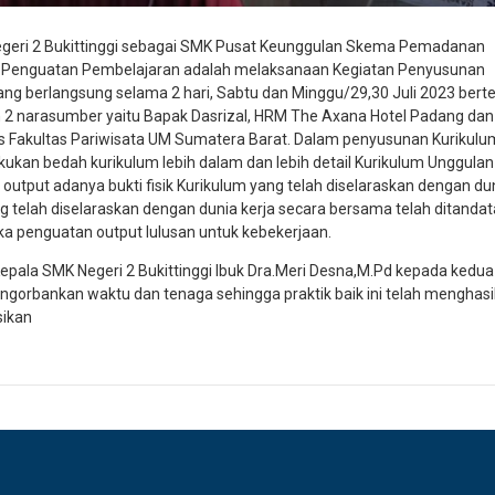
Negeri 2 Bukittinggi sebagai SMK Pusat Keunggulan Skema Pemadanan
 Penguatan Pembelajaran adalah melaksanaan Kegiatan Penyusunan
yang berlangsung selama 2 hari, Sabtu dan Minggu/29,30 Juli 2023 bert
eh 2 narasumber yaitu Bapak Dasrizal, HRM The Axana Hotel Padang dan
ltas Fakultas Pariwisata UM Sumatera Barat. Dalam penyusunan Kurikulu
elakukan bedah kurikulum lebih dalam dan lebih detail Kurikulum Unggulan
output adanya bukti fisik Kurikulum yang telah diselaraskan dengan du
g telah diselaraskan dengan dunia kerja secara bersama telah ditanda
ka penguatan output lulusan untuk kebekerjaan.
Kepala SMK Negeri 2 Bukittinggi Ibuk Dra.Meri Desna,M.Pd kepada kedua
ngorbankan waktu dan tenaga sehingga praktik baik ini telah menghasi
sikan