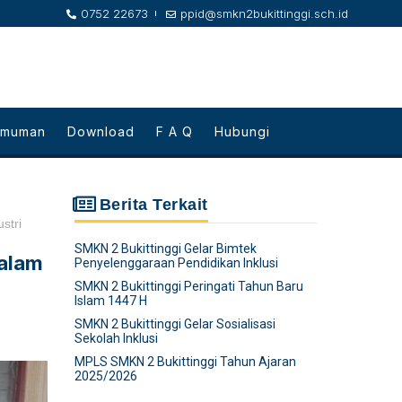
0752 22673
ppid@smkn2bukittinggi.sch.id
umuman
Download
F A Q
Hubungi
Berita Terkait
stri
SMKN 2 Bukittinggi Gelar Bimtek
Dalam
Penyelenggaraan Pendidikan Inklusi
SMKN 2 Bukittinggi Peringati Tahun Baru
Islam 1447 H
SMKN 2 Bukittinggi Gelar Sosialisasi
Sekolah Inklusi
MPLS SMKN 2 Bukittinggi Tahun Ajaran
2025/2026