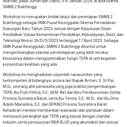
dua hari, pada Jumat dan Sabtu, 5-6 Januari 2024, di aula utama
SMKN 2 Bukittinggi.
Workshop ini merupakan tindak lanjut dari penetapan SMKN 2
Bukittinggi sebagai SMK Pusat Keunggulan Skema Pemadanan
Dukungan Baru Tahun 2023, sesuai dengan Keputusan Dirjen
Pendidikan Vokasi Kementerian Pendidikan, Kebudayaan, Riset, dan
Teknologi Nomor 26/D/O/2023 tertanggal 17 April 2023. Sebagai
SMK Pusat Keunggulan, SMKN 2 Bukittinggi dituntut untuk
mengembangkan standar pembelajaran yang lebih terukur,
khususnya dalam mengoptimalkan fungsi TEFA di unit kegiatan
konsentrasi keahlian yang ada.
Workshop ini menghadirkan sejumlah narasumber yang
berkompeten di bidangnya, antara lain Bapak Armen, S. St.Par.,
M.Si., seorang ahli pariwisata yang juga praktisi pengembangan
TEFA, Ibu Putri Fithria, S.E., M.M. Akt dari Biro Perekonomian Setda
Provinsi Sumatera Barat, serta Ibu Yenita, S.E., M.Si., dan Ibu Dina
Adelin Marselina, S.E. dari BPKAD Provinsi Sumatera Barat.
Kehadiran mereka memberikan wawasan dan panduan dalam
menyusun perangkat ajar TEFA yang sesuai dengan standar
industri, serta penyusunan RBA BLUD yang akuntabel dan sesuai