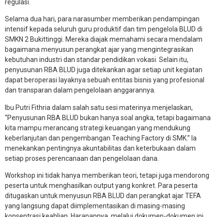
regulasi.
Selama dua hari, para narasumber memberikan pendampingan
intensif kepada seluruh guru produktif dan tim pengelola BLUD di
SMKN 2 Bukittinggi. Mereka diajak memahami secara mendalam
bagaimana menyusun perangkat ajar yang mengintegrasikan
kebutuhan industri dan standar pendidikan vokasi. Selain itu,
penyusunan RBA BLUD juga ditekankan agar setiap unit kegiatan
dapat beroperasi layaknya sebuah entitas bisnis yang profesional
dan transparan dalam pengelolaan anggarannya.
Ibu Putri Fithria dalam salah satu sesi materinya menjelaskan,
“Penyusunan RBA BLUD bukan hanya soal angka, tetapi bagaimana
kita mampu merancang strategi keuangan yang mendukung
keberlanjutan dan pengembangan Teaching Factory di SMK.” Ia
menekankan pentingnya akuntabilitas dan keterbukaan dalam
setiap proses perencanaan dan pengelolaan dana.
Workshop ini tidak hanya memberikan teori, tetapi juga mendorong
peserta untuk menghasilkan output yang konkret. Para peserta
ditugaskan untuk menyusun RBA BLUD dan perangkat ajar TEFA
yang langsung dapat diimplementasikan di masing-masing
konsentrasi keahlian. Harapannya, melalui dokumen-dokumen ini,